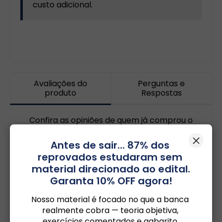
custo adicional.
Avaliações do
Perguntas e
produto
Respostas
Confira as opiniões de quem já comprou o
produto!
Antes de sair... 87% dos 
Avaliar Produto
reprovados estudaram sem 
Garanta 10% OFF agora!
5
Nosso material é focado no que a banca 
Média baseada em
82
avaliações
realmente cobra — teoria objetiva, 
exercícios comentados e gabarito 
5 estrelas
79