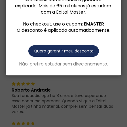
explicado. Mais de 65 mil alunos já estudam 
4 estrelas
3
com a Edital Master.
3 estrelas
0
2 estrelas
0
No checkout, use o cupom: 
EMASTER
1 estrela
0
O desconto é aplicado automaticamente.
Quero garantir meu desconto
Carla Vasconcelos
Comprei a apostila e em poucos minutos recebi o
Não, prefiro estudar sem direcionamento.
link do Drive com tudo organizado. Acesso liberado
na hora, sem aquele suspense.
Roberto Andrade
Sou fonoaudiólogo há 8 anos e tava esperando
esse concurso aparecer. Quando vi que a Edital
Master já tinha material, comprei sem pensar duas
vezes.