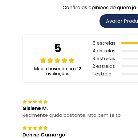
Confira as opiniões de quem j
Avaliar Prod
5 estrelas
5
4 estrelas
3 estrelas
2 estrelas
Média baseada em
12
avaliações
1 estrela
Gislene M.
Realmente ajuda bastante. Mto bem feito.
Denise Camargo