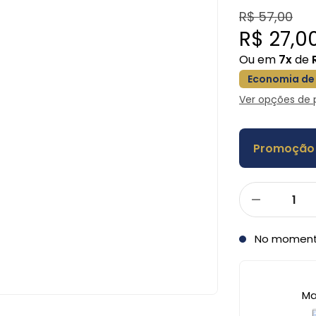
R$ 57,00
R$ 27,0
Ou em
7x
de
Economia de
Ver opções de
Promoção 
No momen
Ma