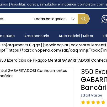
lunos | Apostilas, cursos, simulados e materiais completos com
da Saúde
Área Bancária
Área Policial | Militar
E
q.push(arguments)};q.q=[];w.oaiq=q;var j=d.createElement
ipt","https://bzrcdn.openai.com/sdk/oaiq.min.js");oaiq("
350 Exercícios de Fixação Mental GABARITADOS| Conhec
350 Exe
GABARI
Bancári
Edital Master