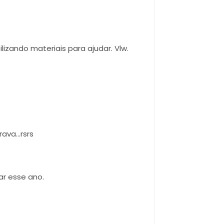
izando materiais para ajudar. Vlw.
va...rsrs
ar esse ano.