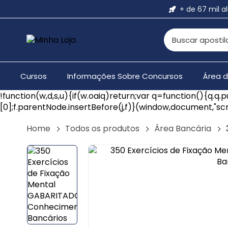
+ de 67 mil a
Cursos
Informações Sobre Concursos
Área 
!function(w,d,s,u){if(w.oaiq)return;var q=function(){q.
[0];f.parentNode.insertBefore(j,f)}(window,document,"scr
Home
Todos os produtos
Área Bancária