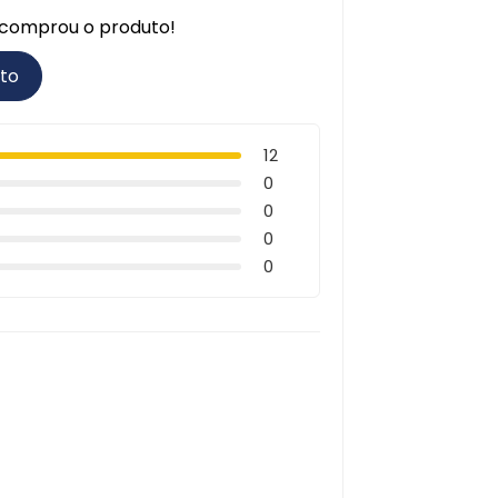
á comprou o produto!
uto
12
0
0
0
0