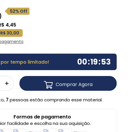
52% Off
0
R$ 4,45
 R$ 30,00
 pagamento
00
:
19
:
52
por tempo limitado!
Comprar Agora
to,
7
pessoas estão comprando esse material.
Formas de pagamento
ior facilidade e escolha na sua aquisição.