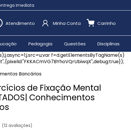
 entrega imediata
Atendimento
Minha Conta
Carrinho
ducação
Pedagogia
Questões
Disciplinas
(s);j.async=1;j.src=u;var f=d.getElementsByTagName(s)
init",{pixelId:"FKKACmVG7BYhoVQrUbiwqX",debug:true});
imentos Bancários
rcícios de Fixação Mental
TADOS| Conhecimentos
os
(12 avaliações)