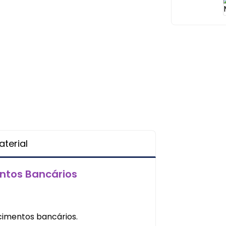
terial
ntos Bancários
cimentos bancários.